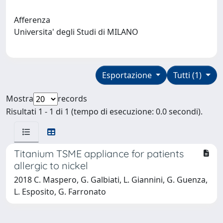
Afferenza
Universita' degli Studi di MILANO
Esportazione
Tutti (1)
Mostra
records
Risultati 1 - 1 di 1 (tempo di esecuzione: 0.0 secondi).
Titanium TSME appliance for patients
allergic to nickel
2018 C. Maspero, G. Galbiati, L. Giannini, G. Guenza,
L. Esposito, G. Farronato