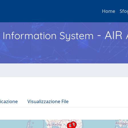
Home
Sfo
- AIR
h Information System
icazione
Visualizzazione File