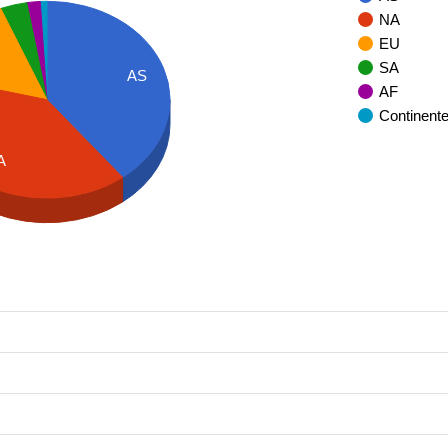
NA
EU
SA
AS
AF
Continent
A