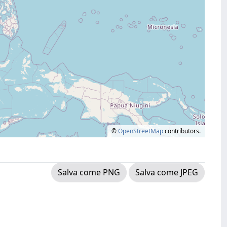
©
OpenStreetMap
contributors.
Salva come PNG
Salva come JPEG