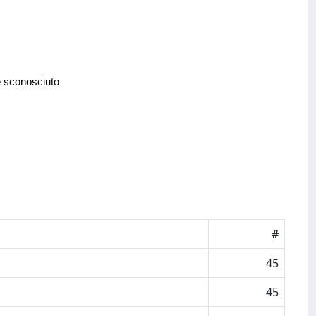
e sconosciuto
#
45
45