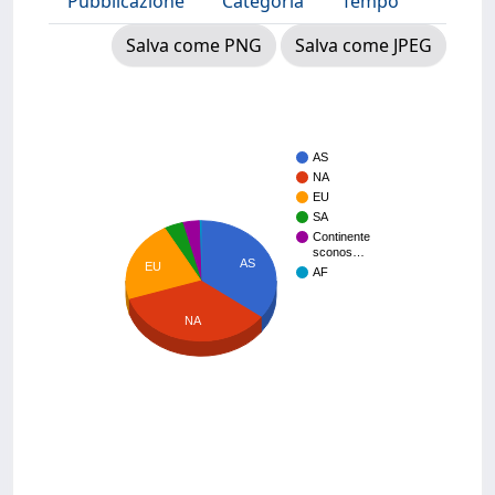
Pubblicazione
Categoria
Tempo
Salva come PNG
Salva come JPEG
AS
NA
EU
SA
Continente
sconos…
AS
EU
AF
NA