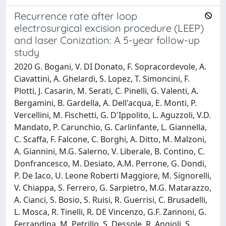
Recurrence rate after loop
electrosurgical excision procedure (LEEP)
and laser Conization: A 5-year follow-up
study
2020 G. Bogani, V. DI Donato, F. Sopracordevole, A.
Ciavattini, A. Ghelardi, S. Lopez, T. Simoncini, F.
Plotti, J. Casarin, M. Serati, C. Pinelli, G. Valenti, A.
Bergamini, B. Gardella, A. Dell'acqua, E. Monti, P.
Vercellini, M. Fischetti, G. D'Ippolito, L. Aguzzoli, V.D.
Mandato, P. Carunchio, G. Carlinfante, L. Giannella,
C. Scaffa, F. Falcone, C. Borghi, A. Ditto, M. Malzoni,
A. Giannini, M.G. Salerno, V. Liberale, B. Contino, C.
Donfrancesco, M. Desiato, A.M. Perrone, G. Dondi,
P. De Iaco, U. Leone Roberti Maggiore, M. Signorelli,
V. Chiappa, S. Ferrero, G. Sarpietro, M.G. Matarazzo,
A. Cianci, S. Bosio, S. Ruisi, R. Guerrisi, C. Brusadelli,
L. Mosca, R. Tinelli, R. DE Vincenzo, G.F. Zannoni, G.
Ferrandina, M. Petrillo, S. Dessole, R. Angioli, S.