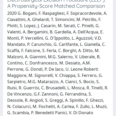
A Propensity-Score Matched Comparison
2020 G. Bogani, F. Raspagliesi, F. Sopracordevole, A.
Ciavattini, A. Ghelardi, T. Simoncini, M. Petrillo, F.
Plotti, S. Lopez, J. Casarin, M. Serati, C. Pinelli, G.
Valenti, A. Bergamini, B. Gardella, A. Dell'Acqua, E.
Monti, P. Vercellini, G. D'Ippolito, L. Aguzzoli, V.D.
Mandato, P. Carunchio, G. Carlifante, L. Gianella, C.
Scaffa, F. Falcone, S. Ferla, C. Borghi, A. Ditto, M.
Malzoni, A. Giannini, M.G. Salerno, V. Liberale, B.
Contino, C. Donfrancesco, M. Desiato, A.M.
Perrone, G. Dondi, P. De Iaco, U. Leone Roberti
Maggiore, M. Signorelli, V. Chiappa, S. Ferrero, G.
Sarpietro, M.G. Matarazzo, A. Cianci, S. Bocio, S.
Ruisi, R. Guerrisi, C. Brusadelli, L. Mosca, R. Tinelli, R.
De Vincenzo, G.F. Zannoni, G. Ferrandina, S.
Dessole, R. Angioli, S. Greggi, A. Spinillo, F. Ghezzi,
N. Colacurci, M. Fischetti, A. Carlea, F. Zullo, L. Muzii,
G. Scambia, P. Benedetti Panici, V. Di Donato