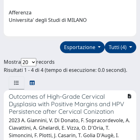
Afferenza
Universita' degli Studi di MILANO
Esportazione
Tutti (4)
Mostra
records
Risultati 1 - 4 di 4 (tempo di esecuzione: 0.0 secondi).
Outcomes of High-Grade Cervical
Dysplasia with Positive Margins and HPV
Persistence after Cervical Conization
2023 A. Giannini, V. Di Donato, F. Sopracordevole, A.
Ciavattini, A. Ghelardi, E. Vizza, O. D'Oria, T.
Simoncini, F. Plotti, J. Casarin, T. Golia D'Augè, I.