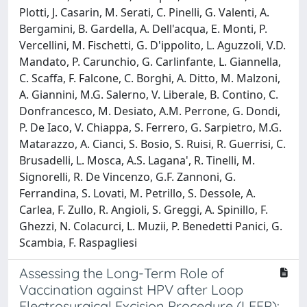
Plotti, J. Casarin, M. Serati, C. Pinelli, G. Valenti, A.
Bergamini, B. Gardella, A. Dell'acqua, E. Monti, P.
Vercellini, M. Fischetti, G. D'ippolito, L. Aguzzoli, V.D.
Mandato, P. Carunchio, G. Carlinfante, L. Giannella,
C. Scaffa, F. Falcone, C. Borghi, A. Ditto, M. Malzoni,
A. Giannini, M.G. Salerno, V. Liberale, B. Contino, C.
Donfrancesco, M. Desiato, A.M. Perrone, G. Dondi,
P. De Iaco, V. Chiappa, S. Ferrero, G. Sarpietro, M.G.
Matarazzo, A. Cianci, S. Bosio, S. Ruisi, R. Guerrisi, C.
Brusadelli, L. Mosca, A.S. Lagana', R. Tinelli, M.
Signorelli, R. De Vincenzo, G.F. Zannoni, G.
Ferrandina, S. Lovati, M. Petrillo, S. Dessole, A.
Carlea, F. Zullo, R. Angioli, S. Greggi, A. Spinillo, F.
Ghezzi, N. Colacurci, L. Muzii, P. Benedetti Panici, G.
Scambia, F. Raspagliesi
Assessing the Long-Term Role of
Vaccination against HPV after Loop
Electrosurgical Excision Procedure (LEEP):