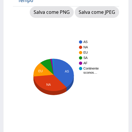
Tempo
Salva come PNG
Salva come JPEG
AS
NA
EU
SA
AF
Continente
EU
AS
sconos…
NA