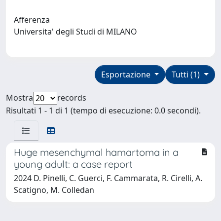
Afferenza
Universita' degli Studi di MILANO
Esportazione
Tutti (1)
Mostra
records
Risultati 1 - 1 di 1 (tempo di esecuzione: 0.0 secondi).
Huge mesenchymal hamartoma in a
young adult: a case report
2024 D. Pinelli, C. Guerci, F. Cammarata, R. Cirelli, A.
Scatigno, M. Colledan