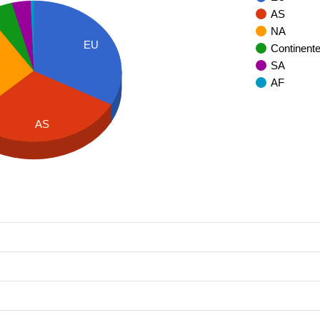
AS
NA
EU
Continent
SA
AF
AS