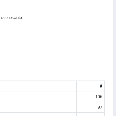
e sconosciuto
#
106
97