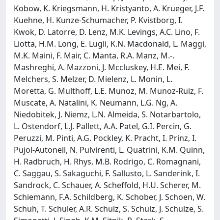
Kobow, K. Kriegsmann, H. Kristyanto, A. Krueger, J.F.
Kuehne, H. Kunze-Schumacher, P. Kvistborg, I.
Kwok, D. Latorre, D. Lenz, M.K. Levings, A.C. Lino, F.
Liotta, H.M. Long, E. Lugli, K.N. Macdonald, L. Maggi,
M.K. Maini, F. Mair, C. Manta, R.A. Manz, M.-.
Mashreghi, A. Mazzoni, J. Mccluskey, H.E. Mei, F.
Melchers, S. Melzer, D. Mielenz, L. Monin, L.
Moretta, G. Multhoff, L.E. Munoz, M. Munoz-Ruiz, F.
Muscate, A. Natalini, K. Neumann, L.G. Ng, A.
Niedobitek, J. Niemz, L.N. Almeida, S. Notarbartolo,
L. Ostendorf, L.J. Pallett, A.A. Patel, G.I. Percin, G.
Peruzzi, M. Pinti, A.G. Pockley, K. Pracht, I. Prinz, I.
Pujol-Autonell, N. Pulvirenti, L. Quatrini, K.M. Quinn,
H. Radbruch, H. Rhys, M.B. Rodrigo, C. Romagnani,
C. Saggau, S. Sakaguchi, F. Sallusto, L. Sanderink, I.
Sandrock, C. Schauer, A. Scheffold, H.U. Scherer, M.
Schiemann, F.A. Schildberg, K. Schober, J. Schoen, W.
Schuh, T. Schuler, A.R. Schulz, S. Schulz, J. Schulze, S.