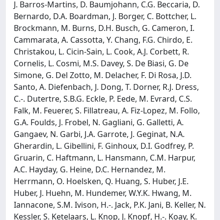
J. Barros-Martins, D. Baumjohann, C.G. Beccaria, D.
Bernardo, D.A. Boardman, J. Borger, C. Bottcher, L.
Brockmann, M. Burns, D.H. Busch, G. Cameron, I.
Cammarata, A. Cassotta, Y. Chang, F.G. Chirdo, E.
Christakou, L. Cicin-Sain, L. Cook, A.J. Corbett, R.
Cornelis, L. Cosmi, M.S. Davey, S. De Biasi, G. De
Simone, G. Del Zotto, M. Delacher, F. Di Rosa, J.D.
Santo, A. Diefenbach, J. Dong, T. Dorner, R.J. Dress,
C.-. Dutertre, S.B.G. Eckle, P. Eede, M. Evrard, C.S.
Falk, M. Feuerer, S. Fillatreau, A. Fiz-Lopez, M. Follo,
G.A. Foulds, J. Frobel, N. Gagliani, G. Galletti, A.
Gangaev, N. Garbi, J.A. Garrote, J. Geginat, N.A.
Gherardin, L. Gibellini, F. Ginhoux, D.I. Godfrey, P.
Gruarin, C. Haftmann, L. Hansmann, C.M. Harpur,
A.C. Hayday, G. Heine, D.C. Hernandez, M.
Herrmann, O. Hoelsken, Q. Huang, S. Huber, J.E.
Huber, J. Huehn, M. Hundemer, W.Y.K. Hwang, M.
Iannacone, S.M. Ivison, H.-. Jack, P.K. Jani, B. Keller, N.
Kessler, S. Ketelaars, L. Knop, J. Knopf, H.-. Koay, K.