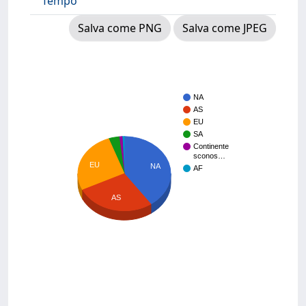
Tempo
Salva come PNG
Salva come JPEG
NA
AS
EU
SA
Continente
sconos…
EU
NA
AF
AS