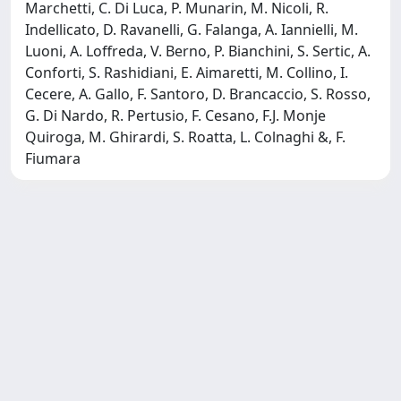
Marchetti, C. Di Luca, P. Munarin, M. Nicoli, R.
Indellicato, D. Ravanelli, G. Falanga, A. Iannielli, M.
Luoni, A. Loffreda, V. Berno, P. Bianchini, S. Sertic, A.
Conforti, S. Rashidiani, E. Aimaretti, M. Collino, I.
Cecere, A. Gallo, F. Santoro, D. Brancaccio, S. Rosso,
G. Di Nardo, R. Pertusio, F. Cesano, F.J. Monje
Quiroga, M. Ghirardi, S. Roatta, L. Colnaghi &, F.
Fiumara
Powered by
IRIS
-
about IRIS
-
Utilizzo dei cookie
-
Privacy
Copyright © 2026