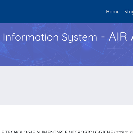
Home
Sfo
- AIR
h Information System
E TECNOLOGIE ALIMENTARI E MICROBIOLOGICHE (attivo dal