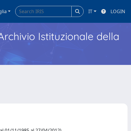
glia
IT
LOGIN
Archivio Istituzionale della
 01/11/1985 al 27/04/2012)