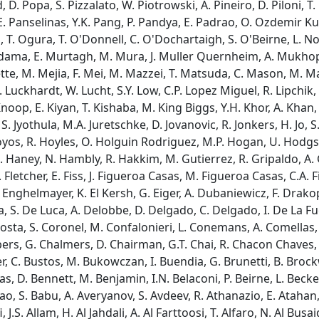
, D. Popa, S. Pizzalato, W. Piotrowski, A. Pineiro, D. Piloni, T
, E. Panselinas, Y.K. Pang, P. Pandya, E. Padrao, O. Ozdemir 
, T. Ogura, T. O'Donnell, C. O'Dochartaigh, S. O'Beirne, L. N
Nadama, E. Murtagh, M. Mura, J. Muller Quernheim, A. Mukhop
tte, M. Mejia, F. Mei, M. Mazzei, T. Matsuda, C. Mason, M. Ma
uckhardt, W. Lucht, S.Y. Low, C.P. Lopez Miguel, R. Lipchik, S
 Knoop, E. Kiyan, T. Kishaba, M. King Biggs, Y.H. Khor, A. Khan
S. Jyothula, M.A. Juretschke, D. Jovanovic, R. Jonkers, H. Jo, S.
oyos, R. Hoyles, O. Holguin Rodriguez, M.P. Hogan, U. Hodgso
S. Haney, N. Hambly, R. Hakkim, M. Gutierrez, R. Gripaldo, A. 
. Fletcher, E. Fiss, J. Figueroa Casas, M. Figueroa Casas, C.A. 
I. Enghelmayer, K. El Kersh, G. Eiger, A. Dubaniewicz, F. Drakop
, S. De Luca, A. Delobbe, D. Delgado, C. Delgado, I. De La Fue
osta, S. Coronel, M. Confalonieri, L. Conemans, A. Comellas, S
ers, G. Chalmers, D. Chairman, G.T. Chai, R. Chacon Chaves, V.
er, C. Bustos, M. Bukowczan, I. Buendia, G. Brunetti, B. Brockw
was, D. Bennett, M. Benjamin, I.N. Belaconi, P. Beirne, L. Beck
rao, S. Babu, A. Averyanov, S. Avdeev, R. Athanazio, E. Atahan, 
 J.S. Allam, H. Al Jahdali, A. Al Farttoosi, T. Alfaro, N. Al Bus