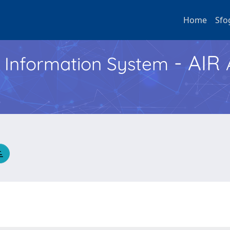
Home
Sfo
- AIR
h Information System