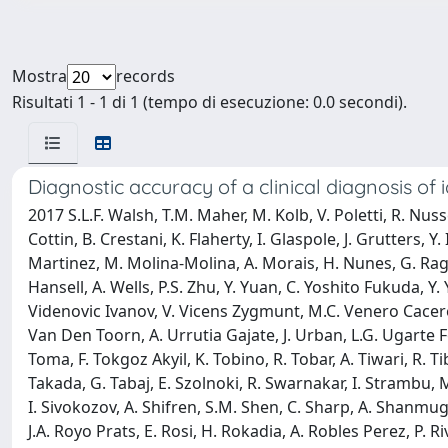
Mostra
records
Risultati 1 - 1 di 1 (tempo di esecuzione: 0.0 secondi).
Diagnostic accuracy of a clinical diagnosis of
2017 S.L.F. Walsh, T.M. Maher, M. Kolb, V. Poletti, R. Nusse
Cottin, B. Crestani, K. Flaherty, I. Glaspole, J. Grutters,
Martinez, M. Molina-Molina, A. Morais, H. Nunes, G. Ragh
Hansell, A. Wells, P.S. Zhu, Y. Yuan, C. Yoshito Fukuda, 
Videnovic Ivanov, V. Vicens Zygmunt, M.C. Venero Caceres,
Van Den Toorn, A. Urrutia Gajate, J. Urban, L.G. Ugarte Forn
Toma, F. Tokgoz Akyil, K. Tobino, R. Tobar, A. Tiwari, R. Tib
Takada, G. Tabaj, E. Szolnoki, R. Swarnakar, I. Strambu, M.
I. Sivokozov, A. Shifren, S.M. Shen, C. Sharp, A. Shanmugan
J.A. Royo Prats, E. Rosi, H. Rokadia, A. Robles Perez, P. 