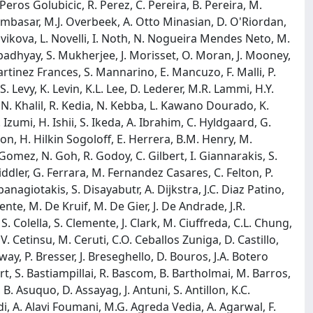
. Peros Golubicic, R. Perez, C. Pereira, B. Pereira, M.
Kumbasar, M.J. Overbeek, A. Otto Minasian, D. O'Riordan,
ovikova, L. Novelli, I. Noth, N. Nogueira Mendes Neto, M.
adhyay, S. Mukherjee, J. Morisset, O. Moran, J. Mooney,
rtinez Frances, S. Mannarino, E. Mancuzo, F. Malli, P.
. Levy, K. Levin, K.L. Lee, D. Lederer, M.R. Lammi, H.Y.
, N. Khalil, R. Kedia, N. Kebba, L. Kawano Dourado, K.
 Izumi, H. Ishii, S. Ikeda, A. Ibrahim, C. Hyldgaard, G.
n, H. Hilkin Sogoloff, E. Herrera, B.M. Henry, M.
Gomez, N. Goh, R. Godoy, C. Gilbert, I. Giannarakis, S.
Fiddler, G. Ferrara, M. Fernandez Casares, C. Felton, P.
anagiotakis, S. Disayabutr, A. Dijkstra, J.C. Diaz Patino,
nte, M. De Kruif, M. De Gier, J. De Andrade, J.R.
. Colella, S. Clemente, J. Clark, M. Ciuffreda, C.L. Chung,
 Cetinsu, M. Ceruti, C.O. Ceballos Zuniga, D. Castillo,
ay, P. Bresser, J. Breseghello, D. Bouros, J.A. Botero
ert, S. Bastiampillai, R. Bascom, B. Bartholmai, M. Barros,
B. Asuquo, D. Assayag, J. Antuni, S. Antillon, K.C.
aidi, A. Alavi Foumani, M.G. Agreda Vedia, A. Agarwal, F.