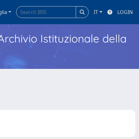
glia
IT
LOGIN
Archivio Istituzionale della