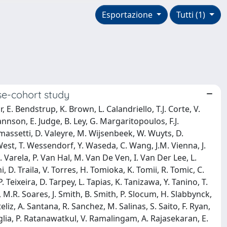
Esportazione
Tutti (1)
ase-cohort study
, E. Bendstrup, K. Brown, L. Calandriello, T.J. Corte, V.
hannson, E. Judge, B. Ley, G. Margaritopoulos, F.J.
massetti, D. Valeyre, M. Wijsenbeek, W. Wuyts, D.
West, T. Wessendorf, Y. Waseda, C. Wang, J.M. Vienna, J.
Varela, P. Van Hal, M. Van De Ven, I. Van Der Lee, L.
i, D. Traila, V. Torres, H. Tomioka, K. Tomii, R. Tomic, C.
. Teixeira, D. Tarpey, L. Tapias, K. Tanizawa, Y. Tanino, T.
h, M.R. Soares, J. Smith, B. Smith, P. Slocum, H. Slabbynck,
liz, A. Santana, R. Sanchez, M. Salinas, S. Saito, F. Ryan,
vaglia, P. Ratanawatkul, V. Ramalingam, A. Rajasekaran, E.