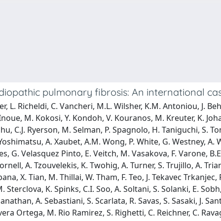
 idiopathic pulmonary fibrosis: An international c
r, L. Richeldi, C. Vancheri, M.L. Wilsher, K.M. Antoniou, J. Behr
 Y. Inoue, M. Kokosi, Y. Kondoh, V. Kouranos, M. Kreuter, K. Jo
u, C.J. Ryerson, M. Selman, P. Spagnolo, H. Taniguchi, S. To
Y. Yoshimatsu, A. Xaubet, A.M. Wong, P. White, G. Westney, A. 
 G. Velasquez Pinto, E. Veitch, M. Vasakova, F. Varone, B.E. 
ell, A. Tzouvelekis, K. Twohig, A. Turner, S. Trujillo, A. Trian
ana, X. Tian, M. Thillai, W. Tham, F. Teo, J. Tekavec Trkanjec, P
 Sterclova, K. Spinks, C.I. Soo, A. Soltani, S. Solanki, E. Sob
athan, A. Sebastiani, S. Scarlata, R. Savas, S. Sasaki, J. Sante
Rivera Ortega, M. Rio Ramirez, S. Righetti, C. Reichner, C. Ra