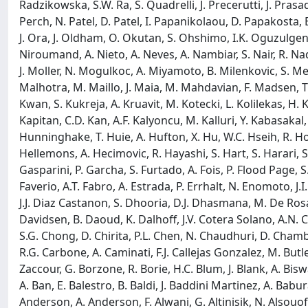
Radzikowska, S.W. Ra, S. Quadrelli, J. Precerutti, J. Prasad
Perch, N. Patel, D. Patel, I. Papanikolaou, D. Papakosta
J. Ora, J. Oldham, O. Okutan, S. Ohshimo, I.K. Oguzulgen
Niroumand, A. Nieto, A. Neves, A. Nambiar, S. Nair, R. 
J. Moller, N. Mogulkoc, A. Miyamoto, B. Milenkovic, S. Me
Malhotra, M. Maillo, J. Maia, M. Mahdavian, F. Madsen, T. L
Kwan, S. Kukreja, A. Kruavit, M. Kotecki, L. Kolilekas, H.
Kapitan, C.D. Kan, A.F. Kalyoncu, M. Kalluri, Y. Kabasakal, 
Hunninghake, T. Huie, A. Hufton, X. Hu, W.C. Hseih, R. H
Hellemons, A. Hecimovic, R. Hayashi, S. Hart, S. Harari, 
Gasparini, P. Garcha, S. Furtado, A. Fois, P. Flood Page, S
Faverio, A.T. Fabro, A. Estrada, P. Errhalt, N. Enomoto, J.
J.J. Diaz Castanon, S. Dhooria, D.J. Dhasmana, M. De Rosa
Davidsen, B. Daoud, K. Dalhoff, J.V. Cotera Solano, A.N. C
S.G. Chong, D. Chirita, P.L. Chen, N. Chaudhuri, D. Chamb
R.G. Carbone, A. Caminati, F.J. Callejas Gonzalez, M. Butl
Zaccour, G. Borzone, R. Borie, H.C. Blum, J. Blank, A. Bis
A. Ban, E. Balestro, B. Baldi, J. Baddini Martinez, A. Babu
Anderson, A. Anderson, F. Alwani, G. Altinisik, N. Alsouofi,