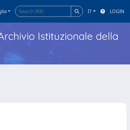
glia
IT
LOGIN
Archivio Istituzionale della