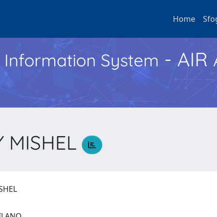
Home
Sfo
- AIR
h Information System
Y MISHEL
ISHEL
 MILANO