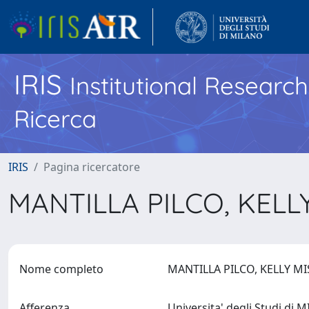
IRIS
Institutional Researc
Ricerca
IRIS
Pagina ricercatore
MANTILLA PILCO, KELL
Nome completo
MANTILLA PILCO, KELLY M
Afferenza
Universita' degli Studi di