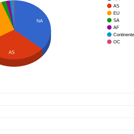
AS
EU
SA
NA
AF
Continent
OC
AS