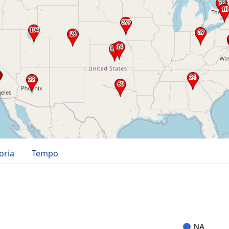
oria
Tempo
NA