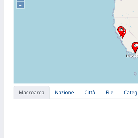
–
Macroarea
Nazione
Città
File
Categ