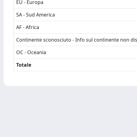
EU - Europa
SA - Sud America
AF - Africa
Continente sconosciuto - Info sul continente non dis
OC - Oceania
Totale
Powered by
IRIS
-
about IRIS
-
Utilizzo dei cookie