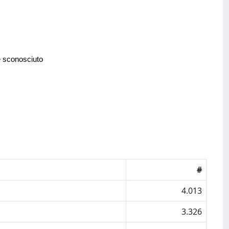
e sconosciuto
#
4.013
3.326