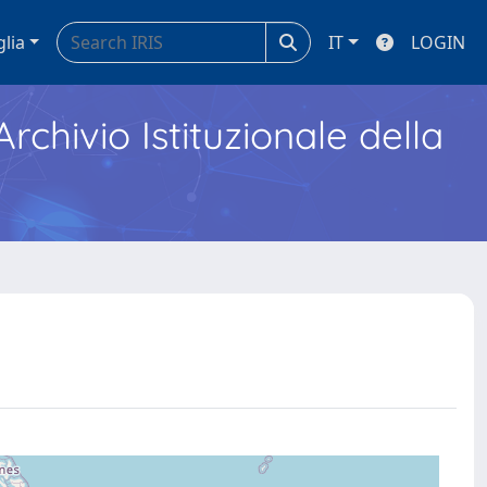
glia
IT
LOGIN
Archivio Istituzionale della