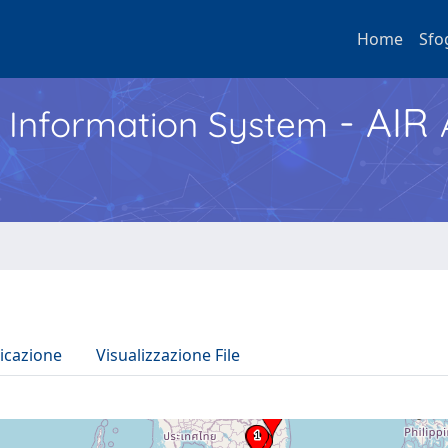
Home
Sfo
- AIR
h Information System
icazione
Visualizzazione File