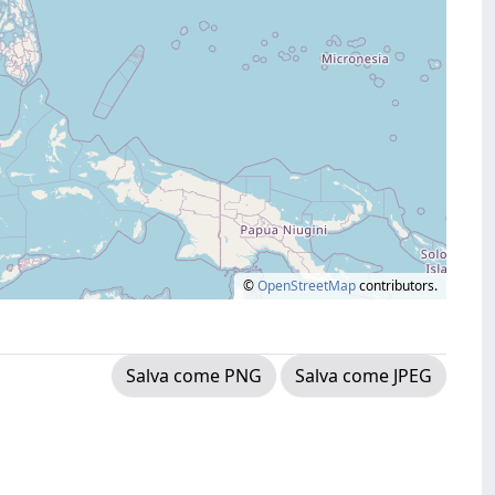
©
OpenStreetMap
contributors.
Salva come PNG
Salva come JPEG