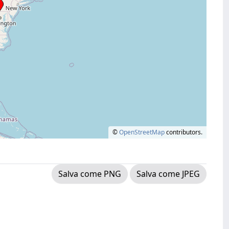
©
OpenStreetMap
contributors.
Salva come PNG
Salva come JPEG