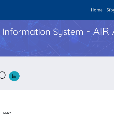
Home
Sfo
- AIR
h Information System
CO
 MILANO