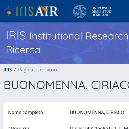
IRIS
Institutional Researc
Ricerca
IRIS
Pagina ricercatore
BUONOMENNA, CIRIA
Nome completo
BUONOMENNA, CIRIACO
Afferenza
Universita' degli Studi di