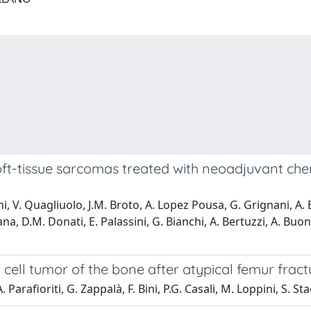
oft-tissue sarcomas treated with neoadjuvant chem
 V. Quagliuolo, J.M. Broto, A. Lopez Pousa, G. Grignani, A. Bru
na, D.M. Donati, E. Palassini, G. Bianchi, A. Bertuzzi, A. Buon
ll tumor of the bone after atypical femur fractur
rafioriti, G. Zappalà, F. Bini, P.G. Casali, M. Loppini, S. Sta