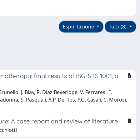
Esportazione
Tutti (8)
otherapy: final results of ISG-STS 1001, a
nello, J. Blay, R. Diaz Beveridge, V. Ferraresi, I.
adonna, S. Pasquali, A.P. Dei Tos, P.G. Casali, C. Morosi,
e: A case report and review of literature
cchiotti