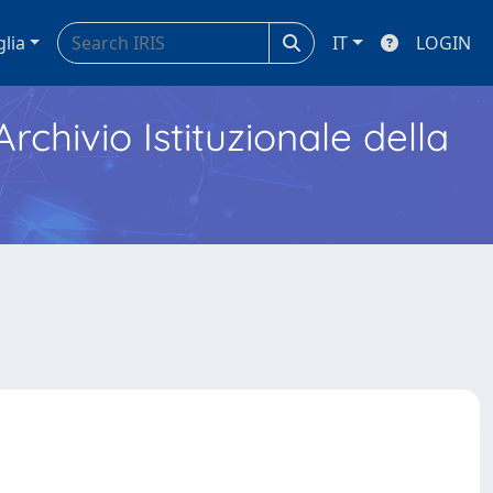
glia
IT
LOGIN
Archivio Istituzionale della