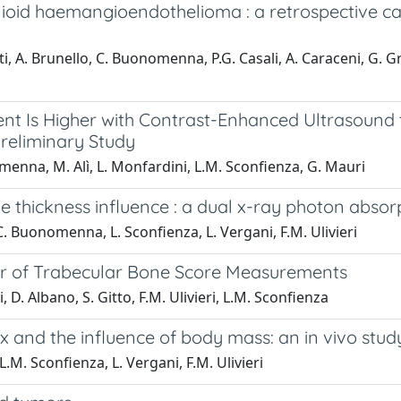
lioid haemangioendothelioma : a retrospective case
, A. Brunello, C. Buonomenna, P.G. Casali, A. Caraceni, G. Gri
nt Is Higher with Contrast-Enhanced Ultrasound
reliminary Study
nomenna, M. Alì, L. Monfardini, L.M. Sconfienza, G. Mauri
ssue thickness influence : a dual x-ray photon ab
, C. Buonomenna, L. Sconfienza, L. Vergani, F.M. Ulivieri
ror of Trabecular Bone Score Measurements
 Albano, S. Gitto, F.M. Ulivieri, L.M. Sconfienza
x and the influence of body mass: an in vivo stud
.M. Sconfienza, L. Vergani, F.M. Ulivieri