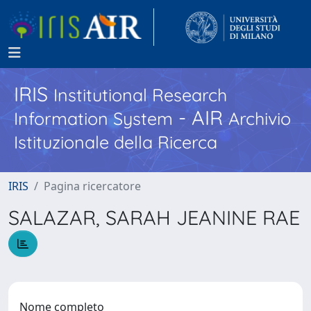
IRIS
Institutional Research
- AIR
Information System
Archivio
Istituzionale della Ricerca
IRIS
Pagina ricercatore
SALAZAR, SARAH JEANINE RAE
Nome completo