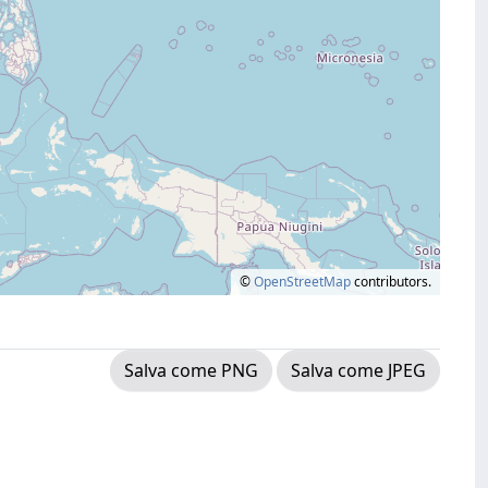
©
OpenStreetMap
contributors.
Salva come PNG
Salva come JPEG