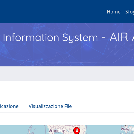
Home
Sfo
- AIR
h Information System
icazione
Visualizzazione File