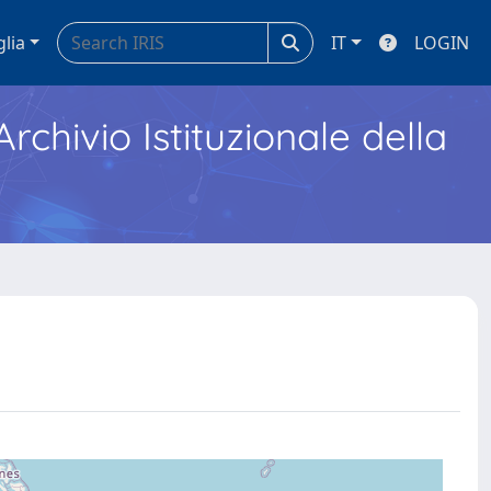
glia
IT
LOGIN
Archivio Istituzionale della