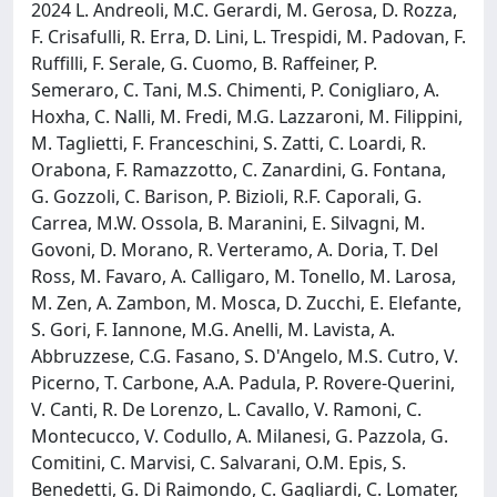
2024 L. Andreoli, M.C. Gerardi, M. Gerosa, D. Rozza,
F. Crisafulli, R. Erra, D. Lini, L. Trespidi, M. Padovan, F.
Ruffilli, F. Serale, G. Cuomo, B. Raffeiner, P.
Semeraro, C. Tani, M.S. Chimenti, P. Conigliaro, A.
Hoxha, C. Nalli, M. Fredi, M.G. Lazzaroni, M. Filippini,
M. Taglietti, F. Franceschini, S. Zatti, C. Loardi, R.
Orabona, F. Ramazzotto, C. Zanardini, G. Fontana,
G. Gozzoli, C. Barison, P. Bizioli, R.F. Caporali, G.
Carrea, M.W. Ossola, B. Maranini, E. Silvagni, M.
Govoni, D. Morano, R. Verteramo, A. Doria, T. Del
Ross, M. Favaro, A. Calligaro, M. Tonello, M. Larosa,
M. Zen, A. Zambon, M. Mosca, D. Zucchi, E. Elefante,
S. Gori, F. Iannone, M.G. Anelli, M. Lavista, A.
Abbruzzese, C.G. Fasano, S. D'Angelo, M.S. Cutro, V.
Picerno, T. Carbone, A.A. Padula, P. Rovere-Querini,
V. Canti, R. De Lorenzo, L. Cavallo, V. Ramoni, C.
Montecucco, V. Codullo, A. Milanesi, G. Pazzola, G.
Comitini, C. Marvisi, C. Salvarani, O.M. Epis, S.
Benedetti, G. Di Raimondo, C. Gagliardi, C. Lomater,