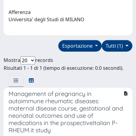
Afferenza
Universita' degli Studi di MILANO
Esportazione
Tutti (1)
Mostra
records
Risultati 1 - 1 di 1 (tempo di esecuzione: 0.0 secondi).
Management of pregnancy in
autoimmune rheumatic diseases:
maternal disease course, gestational and
neonatal outcomes and use of
medications in the prospectiveItalian P-
RHEUM.it study