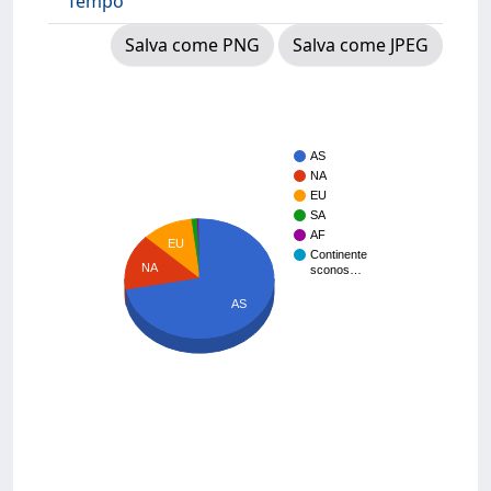
Tempo
Salva come PNG
Salva come JPEG
AS
NA
EU
SA
AF
EU
Continente
NA
sconos…
AS