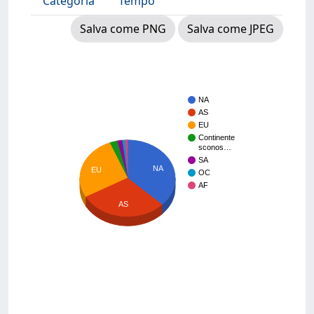
Categoria
Tempo
Salva come PNG
Salva come JPEG
NA
AS
EU
Continente
sconos…
SA
NA
EU
OC
AF
AS