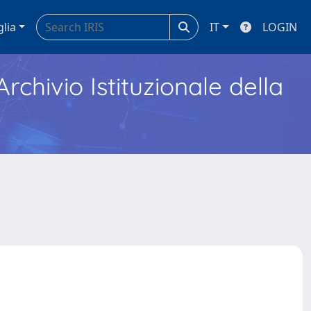
glia
IT
LOGIN
Archivio Istituzionale della