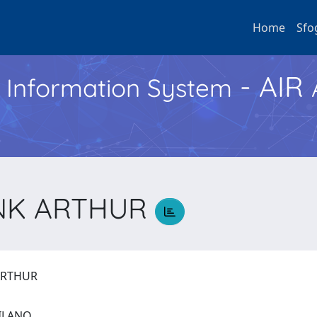
Home
Sfo
- AIR
h Information System
NK ARTHUR
ARTHUR
 MILANO