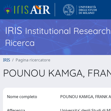
IRIS
Institutional Researc
Ricerca
IRIS
Pagina ricercatore
POUNOU KAMGA, FRA
Nome completo
POUNOU KAMGA, FRANK 
Afferenza
Universita' degli Studi di