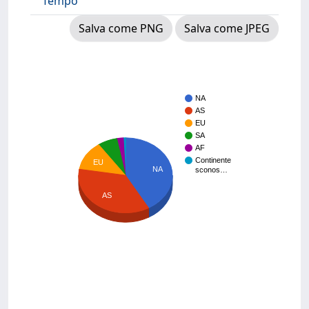
Tempo
Salva come PNG
Salva come JPEG
NA
AS
EU
SA
AF
Continente
EU
NA
sconos…
AS