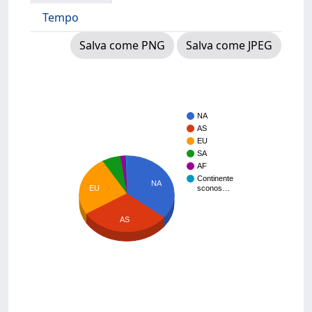
Tempo
Salva come PNG
Salva come JPEG
NA
AS
EU
SA
AF
Continente
NA
EU
sconos…
AS