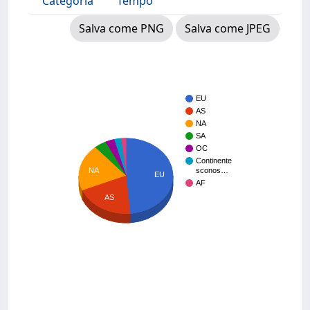
Categoria
Tempo
Salva come PNG
Salva come JPEG
EU
AS
NA
SA
OC
Continente
NA
sconos…
EU
AF
AS