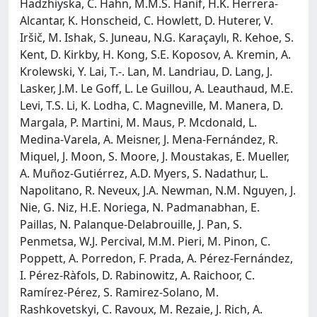
Hadzhiyska, C. Hahn, M.M.S. Hanif, H.K. Herrera-
Alcantar, K. Honscheid, C. Howlett, D. Huterer, V.
Iršič, M. Ishak, S. Juneau, N.G. Karaçaylı, R. Kehoe, S.
Kent, D. Kirkby, H. Kong, S.E. Koposov, A. Kremin, A.
Krolewski, Y. Lai, T.-. Lan, M. Landriau, D. Lang, J.
Lasker, J.M. Le Goff, L. Le Guillou, A. Leauthaud, M.E.
Levi, T.S. Li, K. Lodha, C. Magneville, M. Manera, D.
Margala, P. Martini, M. Maus, P. Mcdonald, L.
Medina-Varela, A. Meisner, J. Mena-Fernández, R.
Miquel, J. Moon, S. Moore, J. Moustakas, E. Mueller,
A. Muñoz-Gutiérrez, A.D. Myers, S. Nadathur, L.
Napolitano, R. Neveux, J.A. Newman, N.M. Nguyen, J.
Nie, G. Niz, H.E. Noriega, N. Padmanabhan, E.
Paillas, N. Palanque-Delabrouille, J. Pan, S.
Penmetsa, W.J. Percival, M.M. Pieri, M. Pinon, C.
Poppett, A. Porredon, F. Prada, A. Pérez-Fernández,
I. Pérez-Ràfols, D. Rabinowitz, A. Raichoor, C.
Ramírez-Pérez, S. Ramirez-Solano, M.
Rashkovetskyi, C. Ravoux, M. Rezaie, J. Rich, A.