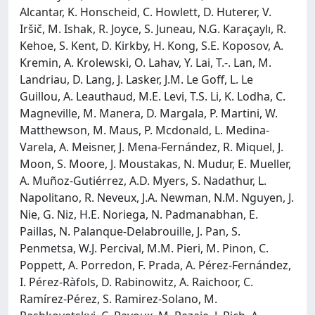
Alcantar, K. Honscheid, C. Howlett, D. Huterer, V.
Iršič, M. Ishak, R. Joyce, S. Juneau, N.G. Karaçaylı, R.
Kehoe, S. Kent, D. Kirkby, H. Kong, S.E. Koposov, A.
Kremin, A. Krolewski, O. Lahav, Y. Lai, T.-. Lan, M.
Landriau, D. Lang, J. Lasker, J.M. Le Goff, L. Le
Guillou, A. Leauthaud, M.E. Levi, T.S. Li, K. Lodha, C.
Magneville, M. Manera, D. Margala, P. Martini, W.
Matthewson, M. Maus, P. Mcdonald, L. Medina-
Varela, A. Meisner, J. Mena-Fernández, R. Miquel, J.
Moon, S. Moore, J. Moustakas, N. Mudur, E. Mueller,
A. Muñoz-Gutiérrez, A.D. Myers, S. Nadathur, L.
Napolitano, R. Neveux, J.A. Newman, N.M. Nguyen, J.
Nie, G. Niz, H.E. Noriega, N. Padmanabhan, E.
Paillas, N. Palanque-Delabrouille, J. Pan, S.
Penmetsa, W.J. Percival, M.M. Pieri, M. Pinon, C.
Poppett, A. Porredon, F. Prada, A. Pérez-Fernández,
I. Pérez-Ràfols, D. Rabinowitz, A. Raichoor, C.
Ramírez-Pérez, S. Ramirez-Solano, M.