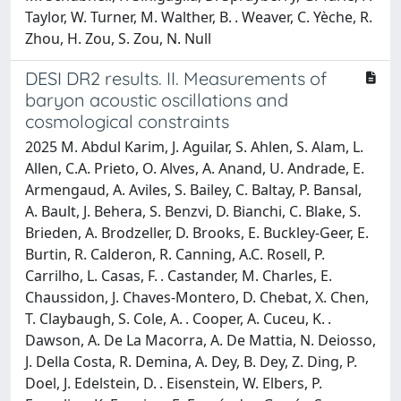
Taylor, W. Turner, M. Walther, B. . Weaver, C. Yèche, R.
Zhou, H. Zou, S. Zou, N. Null
DESI DR2 results. II. Measurements of
baryon acoustic oscillations and
cosmological constraints
2025 M. Abdul Karim, J. Aguilar, S. Ahlen, S. Alam, L.
Allen, C.A. Prieto, O. Alves, A. Anand, U. Andrade, E.
Armengaud, A. Aviles, S. Bailey, C. Baltay, P. Bansal,
A. Bault, J. Behera, S. Benzvi, D. Bianchi, C. Blake, S.
Brieden, A. Brodzeller, D. Brooks, E. Buckley-Geer, E.
Burtin, R. Calderon, R. Canning, A.C. Rosell, P.
Carrilho, L. Casas, F. . Castander, M. Charles, E.
Chaussidon, J. Chaves-Montero, D. Chebat, X. Chen,
T. Claybaugh, S. Cole, A. . Cooper, A. Cuceu, K. .
Dawson, A. De La Macorra, A. De Mattia, N. Deiosso,
J. Della Costa, R. Demina, A. Dey, B. Dey, Z. Ding, P.
Doel, J. Edelstein, D. . Eisenstein, W. Elbers, P.