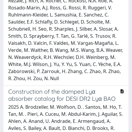
Rezaie, J. Rich, A. Rocher, C. Rockosi, N.A. Roe, A.
Rosado-Marin, A.J. Ross, G. Rossi, R. Ruggeri, V.
Ruhlmann-Kleider, L. Samushia, E. Sanchez, C.
Saulder, E.F. Schlafly, D. Schlegel, D. Scholte, M.
Schubnell, H. Seo, R. Sharples, J. Silber, A. Slosar, A.
Smith, D. Sprayberry, T. Tan, G. Tarlé, S. Trusov, R.
Vaisakh, D. Valcin, F. Valdes, M. Vargas-Magaña, L.
Verde, M. Walther, B. Wang, M.S. Wang, B.A. Weaver,
N. Weaverdyck, R.H. Wechsler, D.H. Weinberg, M.
White, M.J. Wilson, J. Yu, Y. Yu, S. Yuan, C. Yèche, E.A.
Zaborowski, P. Zarrouk, H. Zhang, C. Zhao, R. Zhao,
R. Zhou, H. Zou, N. Null
Construction of the damped Lyα
absorber catalog for DESI DR2 Lyα BAO
2025 A. Brodzeller, M. Wolfson, D. . Santos, M. Ho, T.
Tan, M. . Pieri, A. Cuceu, M. Abdul-Karim, J. Aguilar, S.
Ahlen, A. Anand, U. Andrade, E. Armengaud, A.
Aviles, S. Bailey, A. Bault, D. Bianchi, D. Brooks, R.