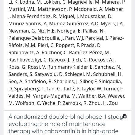
Li, K. Lodha, M. Lokken, C. Magneville, M. Manera, P.
Martini, W.L. Matthewson, P. Mcdonald, A. Meisner,
J. Mena-Fernández, R. Miquel, J. Moustakas, D.
Muñoz Santos, A. Muñoz-Gutiérrez, A.D. Myers, J.A.
Newman, G. Niz, H.E. Noriega, E. Paillas, N.
Palanque-Delabrouille, J. Pan, W.J. Percival, I. Pérez-
Ràfols, M.M. Pieri, C. Poppett, F. Prada, D.
Rabinowitz, A. Raichoor, C. Ramírez-Pérez, M.
Rashkovetskyi, C. Ravoux, J. Rich, C. Rockosi, A.J.
Ross, G. Rossi, V. Ruhlmann-Kleider, E. Sanchez, N.
Sanders, S. Satyavolu, D. Schlegel, M. Schubnell, H.
Seo, A. Shafieloo, R. Sharples, J. Silber, F. Sinigaglia,
D. Sprayberry, T. Tan, G. Tarlé, P. Taylor, W. Turner, F.
Valdes, M. Vargas-Magaña, M. Walther, B.A. Weaver,
M. Wolfson, C. Yèche, P. Zarrouk, R. Zhou, H. Zou
A randomized double-blind phase II study
evaluating the role of maintenance
therapy with cabozantinib in high-grade