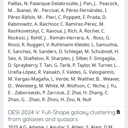
Paillas, N. Palanque-Delabrouille, J. Pan, J. . Peacock,
M. . Ibanez, W. . Percival, A. Pérez-Fernández, I.
Pérez-Ràfols, M. . Pieri, C. Poppett, F. Prada, D.
Rabinowitz, A. Raichoor, C. Ramírez-Pérez, M.
Rashkovetskyi, C. Ravoux, J. Rich, A. Rocher, C.
Rockosi, J. Rohlf, J. . Román-Herrera, A. . Ross, G.
Rossi, R. Ruggeri, V. Ruhlmann-Kleider, L. Samushia,
E. Sanchez, N. Sanders, D. Schlegel, M. Schubnell, H.
Seo, A. Shafieloo, R. Sharples, J. Silber, F. Sinigaglia,
D. Sprayberry, T. Tan, G. Tarlé, P. Taylor, W. Turner, L. .
Ureña-López, R. Vaisakh, F. Valdes, G. Valogiannis,
M. Vargas-Magaña, L. Verde, M. Walther, B. . Weaver,
D. . Weinberg, M. White, M. Wolfson, C. Yèche, J. Yu,
E. . Zaborowski, P. Zarrouk, Z. Zhai, H. Zhang, C.
Zhao, G. . Zhao, R. Zhou, H. Zou, N. Null
DESI 2024 V: Full-Shape galaxy clustering
from galaxies and quasars
2025 A.G. Adame, J. Aguilar, S. Ahlen, S. Alam, D.M.