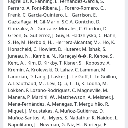
Fagrelius, K. Fanning, E. Fernández-García, S.
Ferraro, A. Font-Ribera, J. . Forero-Romero, C. .
Frenk, C. Garcia-Quintero, L. . Garrison, E.
Gaztañaga, H. Gil-Marín, S.G.A. Gontcho, D.
Gonzalez, A. . Gonzalez-Morales, C. Gordon, D.
Green, G. Gutierrez, J. Guy, B. Hadzhiyska, C. Hahn,
S. He, M. Herbold, H. . Herrera-Alcantar, M.-. Ho, K.
Honscheid, C. Howlett, D. Huterer, M. Ishak, S.
Juneau, N. . Kamble, N. . Karaçayl��, R. Kehoe, S.
Kent, A. . Kim, D. Kirkby, T. Kisner, S. . Koposov, A.
Kremin, A. Krolewski, O. Lahav, C. Lamman, M.
Landriau, D. Lang, J. Lasker, J. . Le Goff, L. Le Guillou,
A. Leauthaud, M. . Levi, Q. Li, T. . Li, K. Lodha, M.
Lokken, F. Lozano-Rodríguez, C. Magneville, M.
Manera, P. Martini, W. . Matthewson, A. Meisner, J.
Mena-Fernández, A. Menegas, T. Mergulhão, R.
Miquel, J. Moustakas, A. Muñoz-Gutiérrez, D.
Muñoz-Santos, A. . Myers, S. Nadathur, K. Naidoo, L.
Napolitano, J. . Newman, G. Niz, H. . Noriega, E.