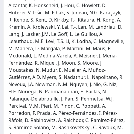
Alcantar, K. Honscheid, J. Hou, C. Howlett, D.
Huterer, V. Iršič, M. Ishak, S. Juneau, N.G. Karaçaylı,
R. Kehoe, S. Kent, D. Kirkby, F.-. Kitaura, H. Kong, A.
Kremin, A. Krolewski, Y. Lai, T.-. Lan, M. Landriau, D.
Lang, J. Lasker, J.M. Le Goff, L. Le Guillou, A.
Leauthaud, M.E. Levi, T.S. Li, K. Lodha, C. Magneville,
M. Manera, D. Margala, P. Martini, M. Maus, P.
Mcdonald, L. Medina-Varela, A. Meisner, J. Mena-
Fernández, R. Miquel, J. Moon, S. Moore, J.
Moustakas, N. Mudur, E. Mueller, A. Muñoz-
Gutiérrez, A.D. Myers, S. Nadathur, L. Napolitano, R.
Neveux, J.A. Newman, N.M. Nguyen, J. Nie, G. Niz,
H.E. Noriega, N. Padmanabhan, E. Paillas, N.
Palanque-Delabrouille, J. Pan, S. Penmetsa, W.J.
Percival, M.M. Pieri, M. Pinon, C. Poppett, A.
Porredon, F. Prada, A. Pérez-Fernández, I. Pérez-
Ràfols, D. Rabinowitz, A. Raichoor, C. Ramírez-Pérez,
S. Ramirez-Solano, M. Rashkovetskyi, C. Ravoux, M.