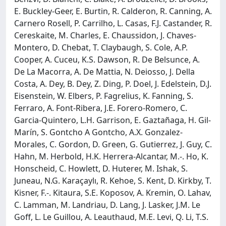
E. Buckley-Geer, E. Burtin, R. Calderon, R. Canning, A.
Carnero Rosell, P. Carrilho, L. Casas, F.J. Castander, R.
Cereskaite, M. Charles, E. Chaussidon, J. Chaves-
Montero, D. Chebat, T. Claybaugh, S. Cole, A.P.
Cooper, A. Cuceu, K.S. Dawson, R. De Belsunce, A.
De La Macorra, A. De Mattia, N. Deiosso, J. Della
Costa, A. Dey, B. Dey, Z. Ding, P. Doel, J. Edelstein, D.J.
Eisenstein, W. Elbers, P. Fagrelius, K. Fanning, S.
Ferraro, A. Font-Ribera, J.E. Forero-Romero, C.
Garcia-Quintero, L.H. Garrison, E. Gaztañaga, H. Gil-
Marín, S. Gontcho A Gontcho, A.X. Gonzalez-
Morales, C. Gordon, D. Green, G. Gutierrez, J. Guy, C.
Hahn, M. Herbold, H.K. Herrera-Alcantar, M.-. Ho, K.
Honscheid, C. Howlett, D. Huterer, M. Ishak, S.
Juneau, N.G. Karaçaylı, R. Kehoe, S. Kent, D. Kirkby, T.
Kisner, F.-. Kitaura, S.E. Koposov, A. Kremin, O. Lahav,
C. Lamman, M. Landriau, D. Lang, J. Lasker, J.M. Le
Goff, L. Le Guillou, A. Leauthaud, M.E. Levi, Q. Li, T.S.