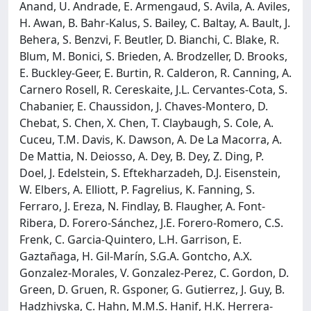
Anand, U. Andrade, E. Armengaud, S. Avila, A. Aviles,
H. Awan, B. Bahr-Kalus, S. Bailey, C. Baltay, A. Bault, J.
Behera, S. Benzvi, F. Beutler, D. Bianchi, C. Blake, R.
Blum, M. Bonici, S. Brieden, A. Brodzeller, D. Brooks,
E. Buckley-Geer, E. Burtin, R. Calderon, R. Canning, A.
Carnero Rosell, R. Cereskaite, J.L. Cervantes-Cota, S.
Chabanier, E. Chaussidon, J. Chaves-Montero, D.
Chebat, S. Chen, X. Chen, T. Claybaugh, S. Cole, A.
Cuceu, T.M. Davis, K. Dawson, A. De La Macorra, A.
De Mattia, N. Deiosso, A. Dey, B. Dey, Z. Ding, P.
Doel, J. Edelstein, S. Eftekharzadeh, D.J. Eisenstein,
W. Elbers, A. Elliott, P. Fagrelius, K. Fanning, S.
Ferraro, J. Ereza, N. Findlay, B. Flaugher, A. Font-
Ribera, D. Forero-Sánchez, J.E. Forero-Romero, C.S.
Frenk, C. Garcia-Quintero, L.H. Garrison, E.
Gaztañaga, H. Gil-Marín, S.G.A. Gontcho, A.X.
Gonzalez-Morales, V. Gonzalez-Perez, C. Gordon, D.
Green, D. Gruen, R. Gsponer, G. Gutierrez, J. Guy, B.
Hadzhiyska, C. Hahn, M.M.S. Hanif, H.K. Herrera-