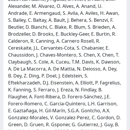
Alexander, M. Alvarez, O. Alves, A. Anand, U.
Andrade, E. Armengaud, S. Avila, A. Aviles, H. Awan,
S. Bailey, C. Baltay, A. Bault, J. Behera, S. Benzvi, F.
Beutler, D. Bianchi, C. Blake, R. Blum, S. Brieden, A.
Brodzeller, D. Brooks, E. Buckley-Geer, E. Burtin, R.
Calderon, R. Canning, A. Carnero Rosell, R.
Cereskaite, J.L. Cervantes-Cota, S. Chabanier, E.
Chaussidon, J. Chaves-Montero, S. Chen, X. Chen, T.
Claybaugh, S. Cole, A. Cuceu, T.M. Davis, K. Dawson,
A. De La Macorra, A. De Mattia, N. Deiosso, A. Dey,
B. Dey, Z. Ding, P. Doel, J. Edelstein, S.
Eftekharzadeh, D.J. Eisenstein, A. Elliott, P. Fagrelius,
K. Fanning, S. Ferraro, J. Ereza, N. Findlay, B.
Flaugher, A. Font-Ribera, D. Forero-Sánchez, J.E.
Forero-Romero, C. Garcia-Quintero, L.H. Garrison,
E. Gaztañaga, H. Gil-Marín, S.G.A. Gontcho, A.X.
Gonzalez-Morales, V. Gonzalez-Perez, C. Gordon, D.
Green, D. Gruen, R. Gsponer, G. Gutierrez, J. Guy, B.