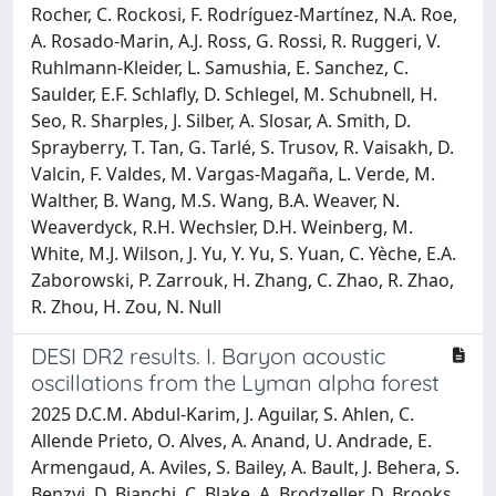
Rocher, C. Rockosi, F. Rodríguez-Martínez, N.A. Roe,
A. Rosado-Marin, A.J. Ross, G. Rossi, R. Ruggeri, V.
Ruhlmann-Kleider, L. Samushia, E. Sanchez, C.
Saulder, E.F. Schlafly, D. Schlegel, M. Schubnell, H.
Seo, R. Sharples, J. Silber, A. Slosar, A. Smith, D.
Sprayberry, T. Tan, G. Tarlé, S. Trusov, R. Vaisakh, D.
Valcin, F. Valdes, M. Vargas-Magaña, L. Verde, M.
Walther, B. Wang, M.S. Wang, B.A. Weaver, N.
Weaverdyck, R.H. Wechsler, D.H. Weinberg, M.
White, M.J. Wilson, J. Yu, Y. Yu, S. Yuan, C. Yèche, E.A.
Zaborowski, P. Zarrouk, H. Zhang, C. Zhao, R. Zhao,
R. Zhou, H. Zou, N. Null
DESI DR2 results. I. Baryon acoustic
oscillations from the Lyman alpha forest
2025 D.C.M. Abdul-Karim, J. Aguilar, S. Ahlen, C.
Allende Prieto, O. Alves, A. Anand, U. Andrade, E.
Armengaud, A. Aviles, S. Bailey, A. Bault, J. Behera, S.
Benzvi, D. Bianchi, C. Blake, A. Brodzeller, D. Brooks,