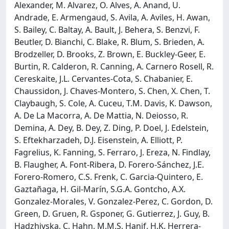
Alexander, M. Alvarez, O. Alves, A. Anand, U.
Andrade, E. Armengaud, S. Avila, A. Aviles, H. Awan,
S. Bailey, C. Baltay, A. Bault, J. Behera, S. Benzvi, F.
Beutler, D. Bianchi, C. Blake, R. Blum, S. Brieden, A.
Brodzeller, D. Brooks, Z. Brown, E. Buckley-Geer, E.
Burtin, R. Calderon, R. Canning, A. Carnero Rosell, R.
Cereskaite, J.L. Cervantes-Cota, S. Chabanier, E.
Chaussidon, J. Chaves-Montero, S. Chen, X. Chen, T.
Claybaugh, S. Cole, A. Cuceu, T.M. Davis, K. Dawson,
A. De La Macorra, A. De Mattia, N. Deiosso, R.
Demina, A. Dey, B. Dey, Z. Ding, P. Doel, J. Edelstein,
S. Eftekharzadeh, D.J. Eisenstein, A. Elliott, P.
Fagrelius, K. Fanning, S. Ferraro, J. Ereza, N. Findlay,
B. Flaugher, A. Font-Ribera, D. Forero-Sánchez, J.E.
Forero-Romero, C.S. Frenk, C. Garcia-Quintero, E.
Gaztañaga, H. Gil-Marín, S.G.A. Gontcho, A.X.
Gonzalez-Morales, V. Gonzalez-Perez, C. Gordon, D.
Green, D. Gruen, R. Gsponer, G. Gutierrez, J. Guy, B.
Hadzhiyska, C. Hahn, M.M.S. Hanif, H.K. Herrera-