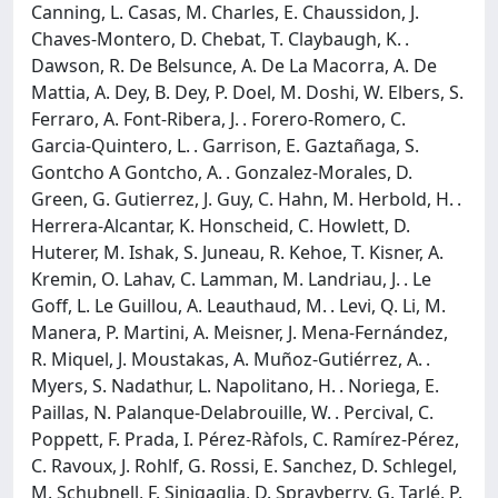
Canning, L. Casas, M. Charles, E. Chaussidon, J.
Chaves-Montero, D. Chebat, T. Claybaugh, K. .
Dawson, R. De Belsunce, A. De La Macorra, A. De
Mattia, A. Dey, B. Dey, P. Doel, M. Doshi, W. Elbers, S.
Ferraro, A. Font-Ribera, J. . Forero-Romero, C.
Garcia-Quintero, L. . Garrison, E. Gaztañaga, S.
Gontcho A Gontcho, A. . Gonzalez-Morales, D.
Green, G. Gutierrez, J. Guy, C. Hahn, M. Herbold, H. .
Herrera-Alcantar, K. Honscheid, C. Howlett, D.
Huterer, M. Ishak, S. Juneau, R. Kehoe, T. Kisner, A.
Kremin, O. Lahav, C. Lamman, M. Landriau, J. . Le
Goff, L. Le Guillou, A. Leauthaud, M. . Levi, Q. Li, M.
Manera, P. Martini, A. Meisner, J. Mena-Fernández,
R. Miquel, J. Moustakas, A. Muñoz-Gutiérrez, A. .
Myers, S. Nadathur, L. Napolitano, H. . Noriega, E.
Paillas, N. Palanque-Delabrouille, W. . Percival, C.
Poppett, F. Prada, I. Pérez-Ràfols, C. Ramírez-Pérez,
C. Ravoux, J. Rohlf, G. Rossi, E. Sanchez, D. Schlegel,
M. Schubnell, F. Sinigaglia, D. Sprayberry, G. Tarlé, P.