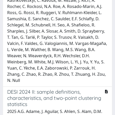
Rashkovetskyi, C. Ravoux, M. Rezaie, J. Rich, A.
Rocher, C. Rockosi, N.A. Roe, A. Rosado-Marin, A.J.
Ross, G. Rossi, R. Ruggeri, V. Ruhlmann-Kleider, L.
Samushia, E. Sanchez, C. Saulder, E.F. Schlafly, D.
Schlegel, M. Schubnell, H. Seo, A. Shafieloo, R.
Sharples, J. Silber, A. Slosar, A. Smith, D. Sprayberry,
T. Tan, G. Tarlé, P. Taylor, S. Trusov, R. Vaisakh, D.
Valcin, F. Valdes, G. Valogiannis, M. Vargas-Magaña,
L. Verde, M. Walther, B. Wang, M.S. Wang, B.A.
Weaver, N. Weaverdyck, R.H. Wechsler, D.H.
Weinberg, M. White, M.J. Wilson, L. Yi, J. Yu, Y. Yu, S.
Yuan, C. Yèche, E.A. Zaborowski, P. Zarrouk, H.
Zhang, C. Zhao, R. Zhao, R. Zhou, T. Zhuang, H. Zou,
N. Null
DESI 2024 II: sample definitions,
characteristics, and two-point clustering
statistics
2025 A.G. Adame, J. Aguilar, S. Ahlen, S. Alam, D.M.