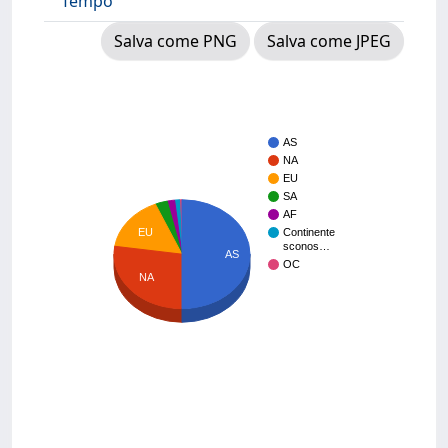
Tempo
Salva come PNG
Salva come JPEG
AS
NA
EU
SA
AF
EU
Continente
sconos…
AS
OC
NA