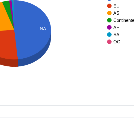
EU
AS
Continent
AF
NA
SA
OC