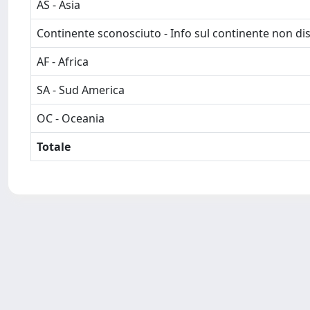
AS - Asia
Continente sconosciuto - Info sul continente non dis
AF - Africa
SA - Sud America
OC - Oceania
Totale
Powered by
IRIS
-
about IRIS
-
Utilizzo dei cookie