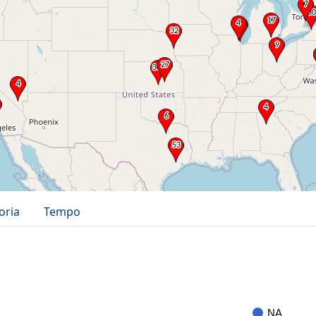
oria
Tempo
NA