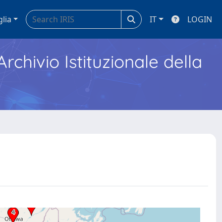
glia
IT
LOGIN
Archivio Istituzionale della