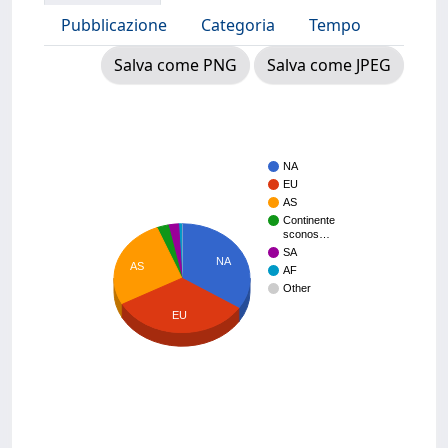
Pubblicazione
Categoria
Tempo
Salva come PNG
Salva come JPEG
NA
EU
AS
Continente
sconos…
SA
NA
AS
AF
Other
EU