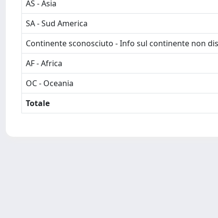
AS - Asia
SA - Sud America
Continente sconosciuto - Info sul continente non dis
AF - Africa
OC - Oceania
Totale
Powered by
IRIS
-
about IRIS
-
Utilizzo dei cookie