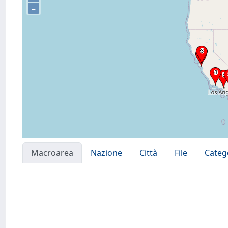
–
Macroarea
Nazione
Città
File
Categ