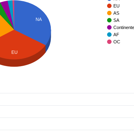
EU
AS
NA
SA
Continent
AF
OC
EU