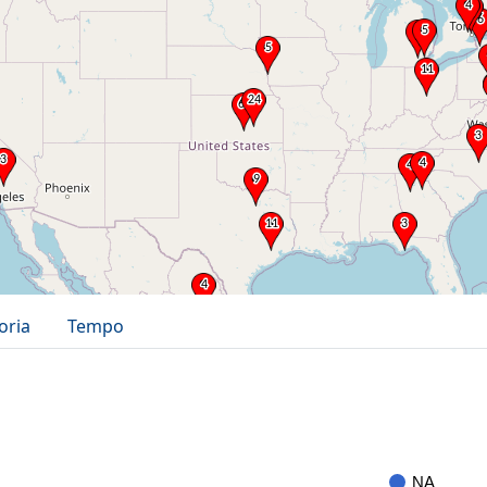
oria
Tempo
NA