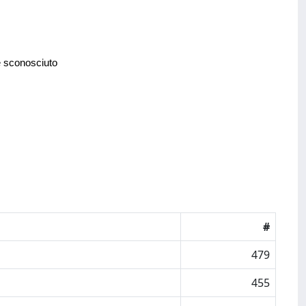
e sconosciuto
#
479
455