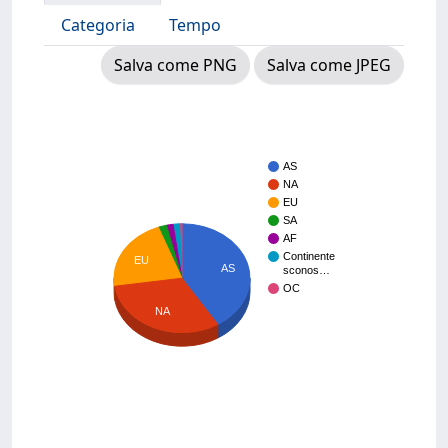
Categoria
Tempo
Salva come PNG
Salva come JPEG
AS
NA
EU
SA
AF
Continente
EU
AS
sconos…
OC
NA