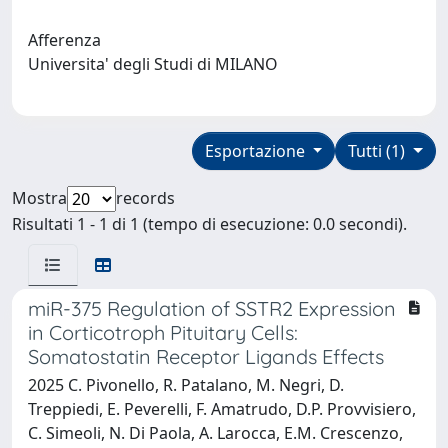
Afferenza
Universita' degli Studi di MILANO
Esportazione
Tutti (1)
Mostra
records
Risultati 1 - 1 di 1 (tempo di esecuzione: 0.0 secondi).
miR-375 Regulation of SSTR2 Expression
in Corticotroph Pituitary Cells:
Somatostatin Receptor Ligands Effects
2025 C. Pivonello, R. Patalano, M. Negri, D.
Treppiedi, E. Peverelli, F. Amatrudo, D.P. Provvisiero,
C. Simeoli, N. Di Paola, A. Larocca, E.M. Crescenzo,