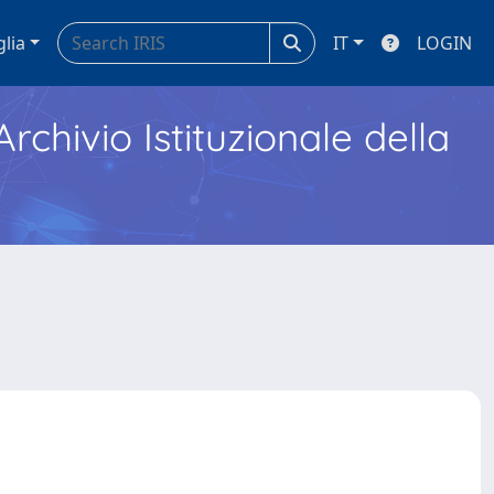
glia
IT
LOGIN
Archivio Istituzionale della