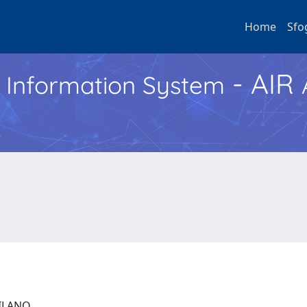
Home
Sfo
- AIR
h Information System
 MILANO