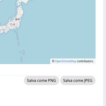
©
OpenStreetMap
contributors.
Salva come PNG
Salva come JPEG