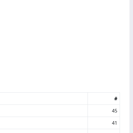
#
45
41