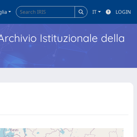
glia
IT
LOGIN
Archivio Istituzionale della