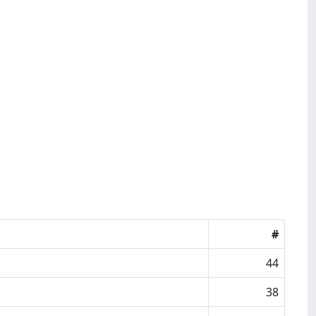
#
44
38