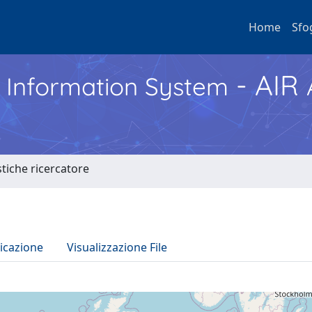
Home
Sfo
- AIR
h Information System
stiche ricercatore
icazione
Visualizzazione File