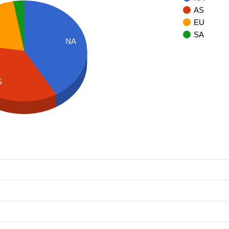
AS
EU
SA
NA
S