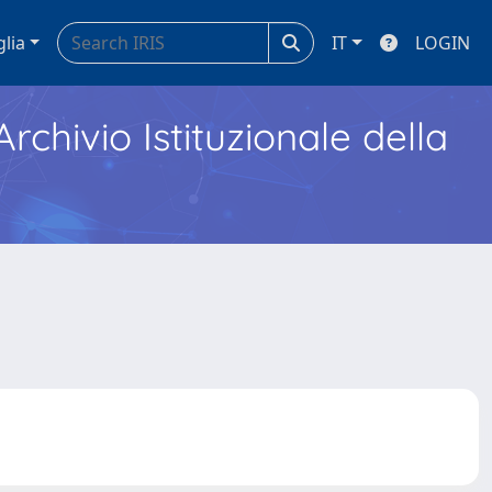
glia
IT
LOGIN
Archivio Istituzionale della