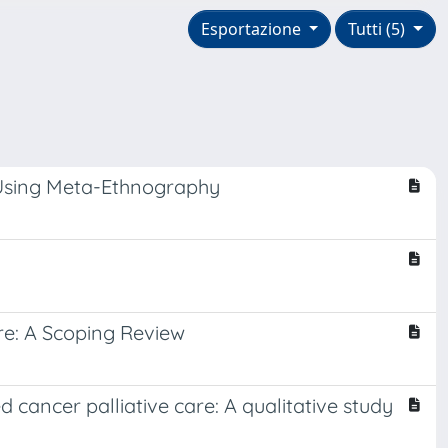
Esportazione
Tutti (5)
s Using Meta-Ethnography
re: A Scoping Review
cancer palliative care: A qualitative study