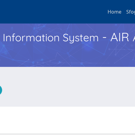
Home
Sfo
- AIR
h Information System