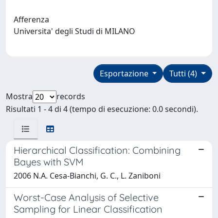
Afferenza
Universita' degli Studi di MILANO
Esportazione
Tutti (4)
Mostra
records
Risultati 1 - 4 di 4 (tempo di esecuzione: 0.0 secondi).
Hierarchical Classification: Combining
Bayes with SVM
2006 N.A. Cesa-Bianchi, G. C., L. Zaniboni
Worst-Case Analysis of Selective
Sampling for Linear Classification