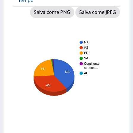
Tempo
Salva come PNG
Salva come JPEG
NA
AS
EU
SA
Continente
sconos…
EU
NA
AF
AS