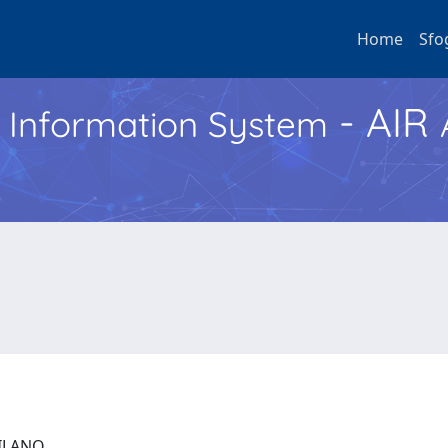
Home
Sfo
- AIR
h Information System
 MILANO