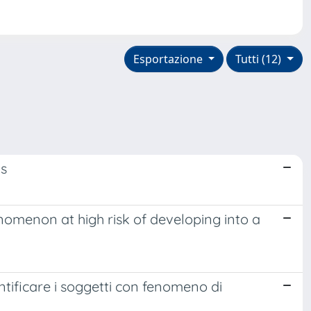
Esportazione
Tutti (12)
ns
enomenon at high risk of developing into a
tificare i soggetti con fenomeno di