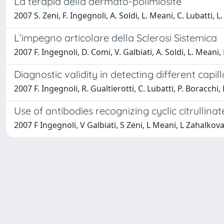
La terapia della dermato-polimiosite
2007 S. Zeni, F. Ingegnoli, A. Soldi, L. Meani, C. Lubatti, L
L’impegno articolare della Sclerosi Sistemica
2007 F. Ingegnoli, D. Comi, V. Galbiati, A. Soldi, L. Meani, 
Diagnostic validity in detecting different capi
2007 F. Ingegnoli, R. Gualtierotti, C. Lubatti, P. Boracchi, 
Use of antibodies recognizing cyclic citrullinat
2007 F Ingegnoli, V Galbiati, S Zeni, L Meani, L Zahalkov
Powered by
IRIS
-
about IRIS
-
Utilizzo dei cookie