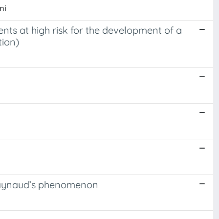
ni
ts at high risk for the development of a
tion)
ry Raynaud’s phenomenon