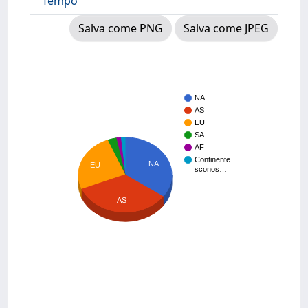
Tempo
Salva come PNG
Salva come JPEG
NA
AS
EU
SA
AF
Continente
NA
EU
sconos…
AS