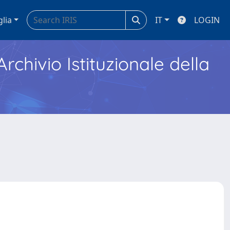
glia
IT
LOGIN
Archivio Istituzionale della