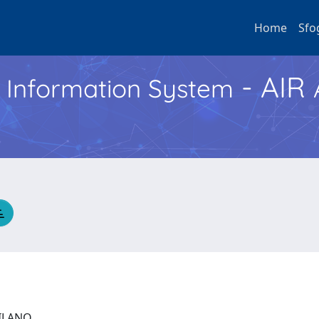
Home
Sfo
- AIR
h Information System
 MILANO