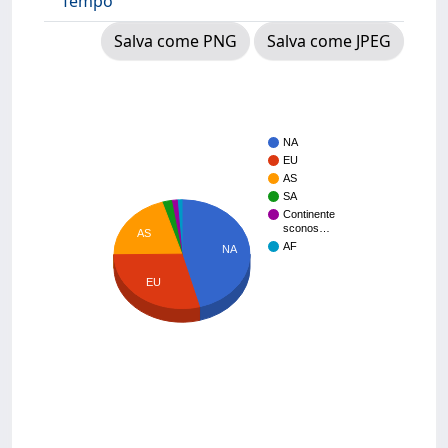
Tempo
Salva come PNG
Salva come JPEG
NA
EU
AS
SA
Continente
sconos…
AS
AF
NA
EU