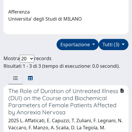
Afferenza
Universita' degli Studi di MILANO
Esportazione
Tutti (3)
Mostra
records
Risultati 1 - 3 di 3 (tempo di esecuzione: 0.0 secondi).
The Role of Duration of Untreated Illness
(DUI) on the Course and Biochemical
Parameters of Female Patients Affected
by Anorexia Nervosa
2025 L. Affaticati, E. Capuzzi, T. Zuliani, F. Legnani, N.
Vaccaro, F. Manzo, A. Scalia, D. La Tegola, M.