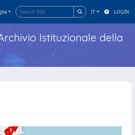
glia
IT
LOGIN
Archivio Istituzionale della