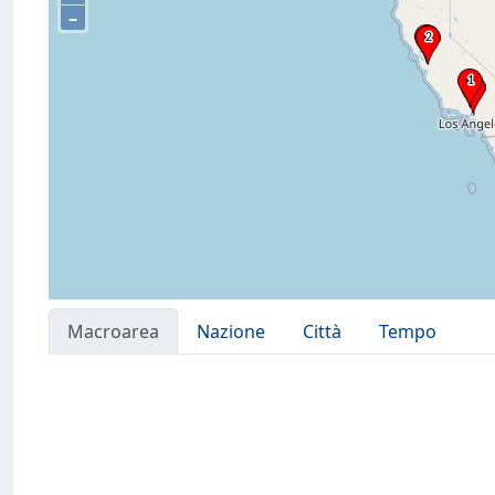
–
Macroarea
Nazione
Città
Tempo