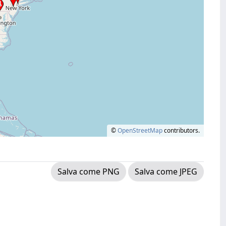
©
OpenStreetMap
contributors.
Salva come PNG
Salva come JPEG