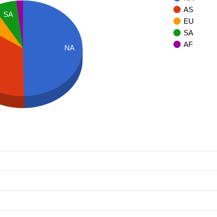
AS
SA
EU
SA
AF
NA