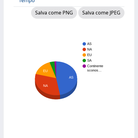
Tempo
Salva come PNG
Salva come JPEG
AS
NA
EU
SA
Continente
sconos…
EU
AS
NA