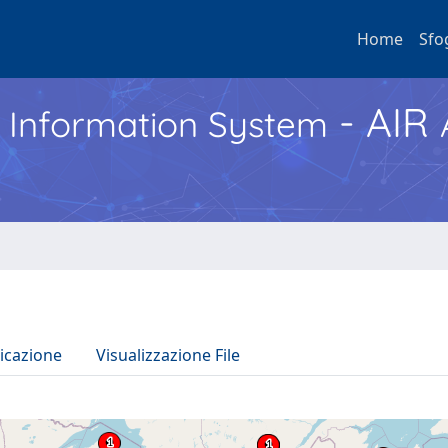
Home
Sfo
- AIR
h Information System
icazione
Visualizzazione File