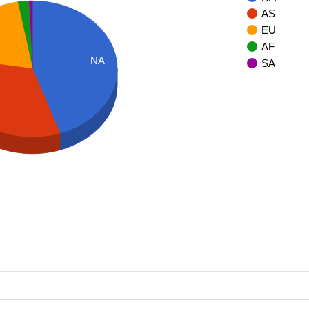
AS
EU
AF
NA
SA