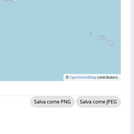
©
OpenStreetMap
contributors.
Salva come PNG
Salva come JPEG