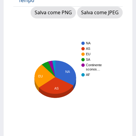
Tempo
Salva come PNG
Salva come JPEG
NA
AS
EU
SA
Continente
sconos…
NA
AF
EU
AS