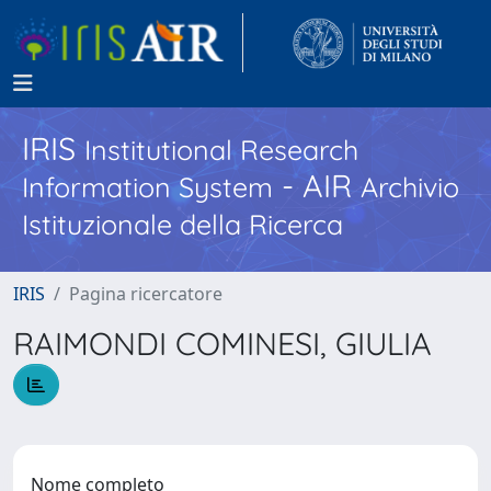
IRIS
Institutional Research
- AIR
Information System
Archivio
Istituzionale della Ricerca
IRIS
Pagina ricercatore
RAIMONDI COMINESI, GIULIA
Nome completo