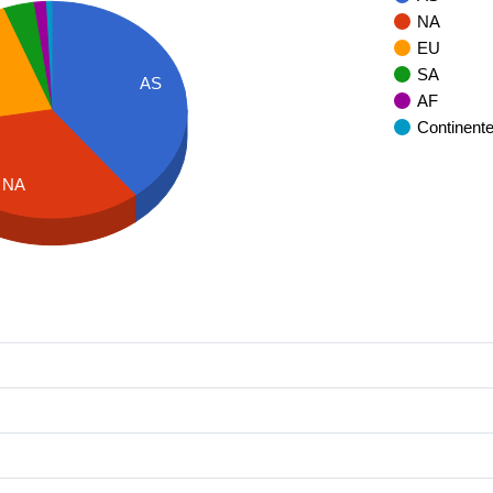
NA
EU
SA
AS
AF
Continent
NA