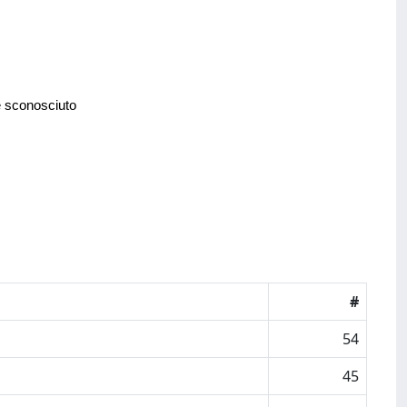
e sconosciuto
#
54
45